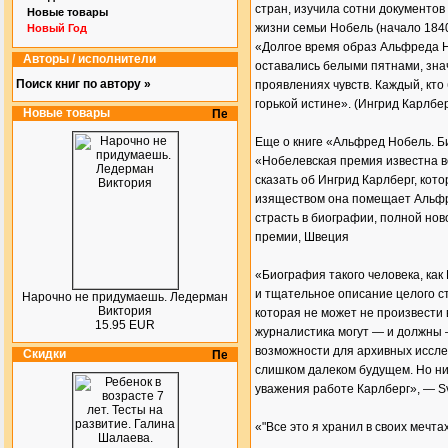
стран, изучила сотни документов
Новые товары
жизни семьи Нобель (начало 1840
Новый Год
«Долгое время образ Альфреда Н
Авторы / исполнители
оставались белыми пятнами, зна
Поиск книг по автору »
проявлениях чувств. Каждый, кто
горькой истине». (Ингрид Карлбер
Новые товары
Еще о книге «Альфред Нобель. Б
«Нобелевская премия известна во
сказать об Ингрид Карлберг, кот
изяществом она помещает Альфре
страсть в биографии, полной но
премии, Швеция
«Биография такого человека, как
и тщательное описание целого с
Нарочно не придумаешь. Ледерман
Виктория
которая не может не произвести 
15.95 EUR
журналистика могут — и должны
возможности для архивных исслед
Скидки
слишком далеком будущем. Но ни 
уважения работе Карлберг», — S
«"Все это я хранил в своих мечт