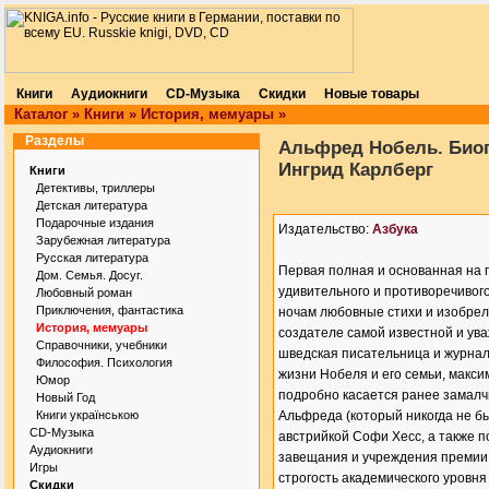
Книги
Аудиокниги
CD-Музыка
Скидки
Новые товары
Каталог
»
Книги
»
История, мемуары
»
Разделы
Альфред Нобель. Биог
Ингрид Карлберг
Книги
Детективы, триллеры
Детская литература
Подарочные издания
Издательство:
Азбука
Зарубежная литература
Русская литература
Первая полная и основанная на
Дом. Семья. Досуг.
удивительного и противоречивого
Любовный роман
Приключения, фантастика
ночам любовные стихи и изобрел
История, мемуары
создателе самой известной и у
Справочники, учебники
шведская писательница и журнал
Философия. Психология
жизни Нобеля и его семьи, макси
Юмор
подробно касается ранее замалч
Новый Год
Книги українською
Альфреда (который никогда не бы
CD-Музыка
австрийкой Софи Хесс, а также 
Аудиокниги
завещания и учреждения премии.
Игры
строгость академического уровн
Скидки