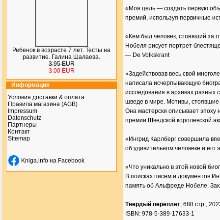
«Моя цель — создать первую об
премий, используя первичные ис
«Кем был человек, стоявший за 
Нобеля рисует портрет блестящег
Ребенок в возрасте 7 лет. Тесты на
— De Volkskrant
развитие. Галина Шалаева.
3.95 EUR
3.00 EUR
«Задействовав весь свой многол
написала исчерпывающую биогра
Информация
исследования в архивах разных 
Условия доставки & оплата
шведе в мире. Мотивы, стоявшие
Правила магазина (AGB)
Impressum
Она мастерски описывает эпоху н
Datenschutz
премии Шведской королевской а
Партнеры
Контакт
Sitemap
«Ингрид Карлберг совершила впе
об удивительном человеке и его э
Kniga.info на Facebook
«Что уникально в этой новой би
В поисках писем и документов И
память об Альфреде Нобеле. Закл
Твердый переплет
, 688 стр., 2023
ISBN: 978-5-389-17633-1