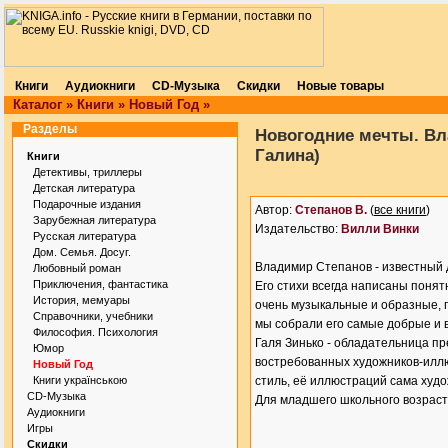
Книги
Аудиокниги
CD-Музыка
Скидки
Новые товары
Каталог
»
Книги
»
Новый Год
»
Разделы
Новогодние мечты. Вл
Галина)
Книги
Детективы, триллеры
Детская литература
Подарочные издания
Автор:
Степанов В.
(
все книги
)
Зарубежная литература
Издательство:
Вилли Винки
Русская литература
Дом. Семья. Досуг.
Владимир Степанов - известный д
Любовный роман
Приключения, фантастика
Его стихи всегда написаны поня
История, мемуары
очень музыкальные и образные, п
Справочники, учебники
мы собрали его самые добрые и в
Философия. Психология
Галя Зинько - обладательница п
Юмор
востребованных художников-иллю
Новый Год
Книги українською
стиль, её иллюстраций сама худо
CD-Музыка
Для младшего школьного возраст
Аудиокниги
Игры
Скидки