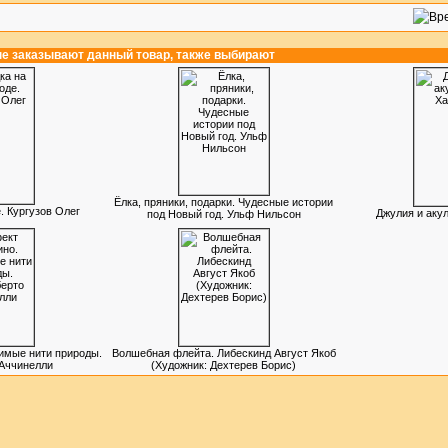
ые заказывают данный товар, также выбирают
Ёлка, пряники, подарки. Чудесные истории
. Кургузов Олег
Джулия и акул
под Новый год. Ульф Нильсон
имые нити природы.
Волшебная флейта. Либескинд Август Якоб
Аччинелли
(Художник: Дехтерев Борис)