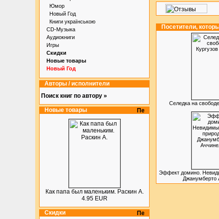
Юмор
Новый Год
Книги українською
Посетители, котор
CD-Музыка
Аудиокниги
Игры
Скидки
Новые товары
Новый Год
Авторы / исполнители
Поиск книг по автору »
Селедка на свободе
Новые товары
Эффект домино. Невид
Джанумберто 
Как папа был маленьким. Раскин А.
4.95 EUR
Скидки