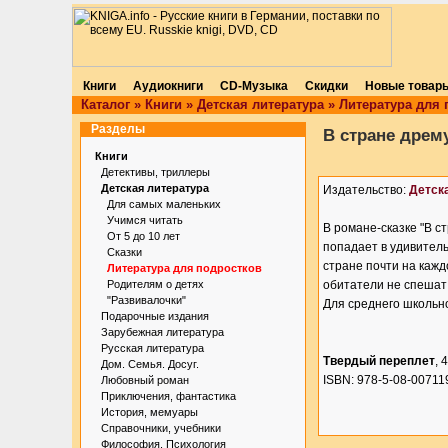
Книги
Аудиокниги
CD-Музыка
Скидки
Новые товар
Каталог
»
Книги
»
Детская литература
»
Литература для 
Разделы
В стране дрем
Книги
Детективы, триллеры
Детская литература
Издательство:
Детск
Для самых маленьких
Учимся читать
В романе-сказке "В с
От 5 до 10 лет
попадает в удивитель
Сказки
стране почти на кажд
Литература для подростков
Родителям о детях
обитатели не спешат
"Развивалочки"
Для среднего школьно
Подарочные издания
Зарубежная литература
Русская литература
Твердый переплет
, 
Дом. Семья. Досуг.
ISBN: 978-5-08-00711
Любовный роман
Приключения, фантастика
История, мемуары
Справочники, учебники
Философия. Психология