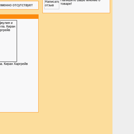
Напишите Ваше мнение о
товаре!
а. Киран Харгрейв