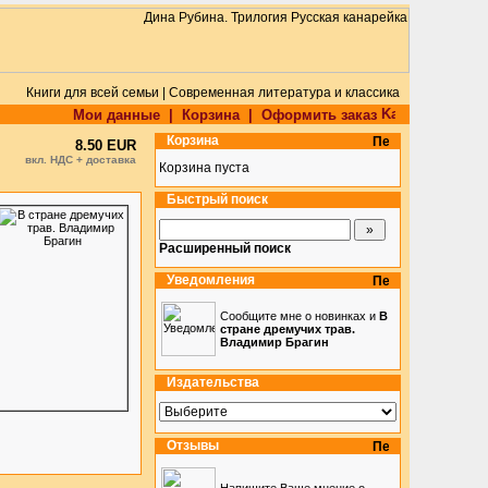
Книги для всей семьи | Современная литература и классика
Мои данные
|
Корзина
|
Оформить заказ
Корзина
8.50 EUR
вкл. НДС + доставка
Корзина пуста
Быстрый поиск
Расширенный поиск
Уведомления
Сообщите мне о новинках и
В
стране дремучих трав.
Владимир Брагин
Издательства
Отзывы