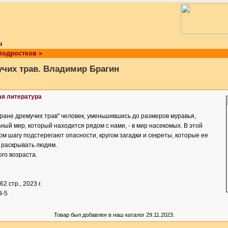
ы
подростков
»
учих трав. Владимир Брагин
ая литература
тране дремучих трав" человек, уменьшившись до размеров муравья,
ный мир, который находится рядом с нами, - в мир насекомых. В этой
ом шагу подстерегают опасности, кругом загадки и секреты, которые ее
 раскрывать людям.
го возраста.
462 стр., 2023 г.
9-5
Товар был добавлен в наш каталог 29.11.2023.