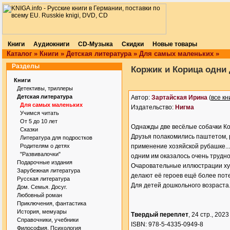
Книги
Аудиокниги
CD-Музыка
Скидки
Новые товары
Каталог
»
Книги
»
Детская литература
»
Для самых маленьких
»
Разделы
Коржик и Корица одни 
Книги
Детективы, триллеры
Детская литература
Автор:
Зартайская Ирина
(
все кн
Для самых маленьких
Издательство:
Нигма
Учимся читать
От 5 до 10 лет
Однажды две весёлые собачки Кор
Сказки
Друзья полакомились паштетом, 
Литература для подростков
Родителям о детях
применение хозяйской рубашке...
"Развивалочки"
одним им оказалось очень трудно
Подарочные издания
Очаровательные иллюстрации ху
Зарубежная литература
делают её героев ещё более по
Русская литература
Для детей дошкольного возраста
Дом. Семья. Досуг.
Любовный роман
Приключения, фантастика
История, мемуары
Твердый переплет
, 24 стр., 2023 
Справочники, учебники
ISBN: 978-5-4335-0949-8
Философия. Психология