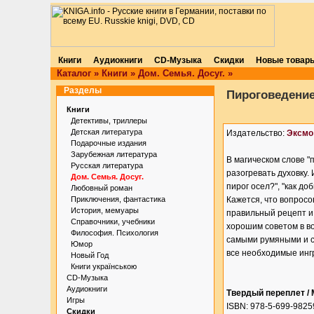
Книги
Аудиокниги
CD-Музыка
Скидки
Новые товар
Каталог
»
Книги
»
Дом. Семья. Досуг.
»
Разделы
Пироговедение
Книги
Детективы, триллеры
Детская литература
Издательство:
Эксмо
Подарочные издания
Зарубежная литература
В магическом слове "п
Русская литература
разогревать духовку. 
Дом. Семья. Досуг.
пирог осел?", "как до
Любовный роман
Приключения, фантастика
Кажется, что вопросо
История, мемуары
правильный рецепт и
Справочники, учебники
хорошим советом в во
Философия. Психология
самыми румяными и с
Юмор
все необходимые инг
Новый Год
Книги українською
CD-Музыка
Аудиокниги
Твердый переплет /
Игры
ISBN: 978-5-699-9825
Скидки