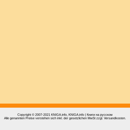
Copyright © 2007-2021
KNIGA.info
, KNIGA.info | Книги на русском
Alle genannten Preise verstehen sich inkl. der gesetzlichen MwSt zzgl. Versandkosten.