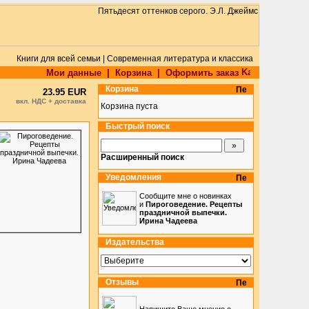
Книги для всей семьи | Современная литература и классика
Мои данные
|
Корзина
|
Оформить заказ
Корзина
23.95 EUR
вкл. НДС + доставка
Корзина пуста
Быстрый поиск
Расширенный поиск
Уведомления
Сообщите мне о новинках
и
Пироговедение. Рецепты
праздничной выпечки.
Ирина Чадеева
Издательства
Отзывы