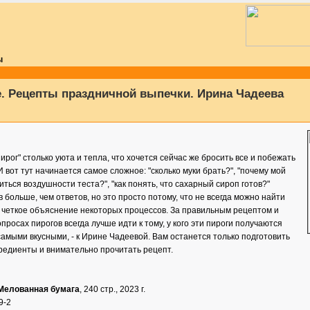
ы
. Рецепты праздничной выпечки. Ирина Чадеева
ирог" столько уюта и тепла, что хочется сейчас же бросить все и побежать
И вот тут начинается самое сложное: "сколько муки брать?", "почему мой
биться воздушности теста?", "как понять, что сахарный сироп готов?"
в больше, чем ответов, но это просто потому, что не всегда можно найти
 четкое объяснение некоторых процессов. За правильным рецептом и
просах пирогов всегда лучше идти к тому, у кого эти пироги получаются
амыми вкусными, - к Ирине Чадеевой. Вам останется только подготовить
редиенты и внимательно прочитать рецепт.
 Мелованная бумага
, 240 стр., 2023 г.
9-2