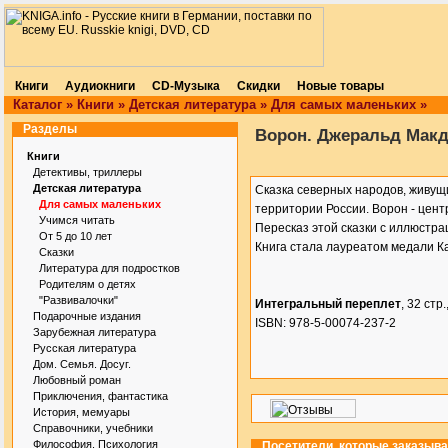
Книги
Аудиокниги
CD-Музыка
Скидки
Новые товары
Каталог
»
Книги
»
Детская литература
»
Для самых маленьких
»
Разделы
Ворон. Джеральд Мак
Книги
Детективы, триллеры
Детская литература
Сказка северных народов, живущи
Для самых маленьких
территории России. Ворон - цен
Учимся читать
Пересказ этой сказки с иллюстр
От 5 до 10 лет
Книга стала лауреатом медали К
Сказки
Литература для подростков
Родителям о детях
"Развивалочки"
Интегральный переплет
, 32 стр.
Подарочные издания
ISBN: 978-5-00074-237-2
Зарубежная литература
Русская литература
Дом. Семья. Досуг.
Любовный роман
Приключения, фантастика
История, мемуары
Справочники, учебники
Философия. Психология
Посетители, которые заказыв