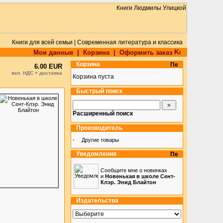
Книги для всей семьи | Современная литература и классика
Мои данные
|
Корзина
|
Оформить заказ
Корзина
6.00 EUR
вкл. НДС + доставка
Корзина пуста
Быстрый поиск
Расширенный поиск
Производитель
-
Другие товары
Уведомления
Сообщите мне о новинках
и
Новенькая в школе Сент-
Клэр. Энид Блайтон
Издательства