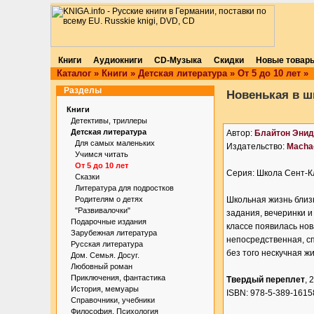
Книги
Аудиокниги
CD-Музыка
Скидки
Новые товар
Каталог
»
Книги
»
Детская литература
»
От 5 до 10 лет
»
Разделы
Новенькая в ш
Книги
Детективы, триллеры
Детская литература
Автор:
Блайтон Энид
Для самых маленьких
Издательство:
Macha
Учимся читать
От 5 до 10 лет
Серия: Школа Сент-К
Сказки
Литература для подростков
Родителям о детях
Школьная жизнь близ
"Развивалочки"
задания, вечеринки 
Подарочные издания
классе появилась но
Зарубежная литература
непосредственная, с
Русская литература
без того нескучная ж
Дом. Семья. Досуг.
Любовный роман
Приключения, фантастика
Твердый переплет
, 
История, мемуары
ISBN: 978-5-389-1615
Справочники, учебники
Философия. Психология