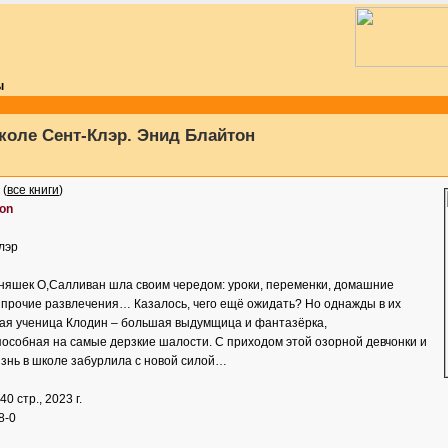
ы
коле Сент-Клэр. Энид Блайтон
(
все книги
)
on
лэр
няшек О,Салливан шла своим чередом: уроки, переменки, домашние
и прочие развлечения… Казалось, чего ещё ожидать? Но однажды в их
вая ученица Клодин – большая выдумщица и фантазёрка,
пособная на самые дерзкие шалости. С приходом этой озорной девчонки и
изнь в школе забурлила с новой силой…
240 стр., 2023 г.
8-0