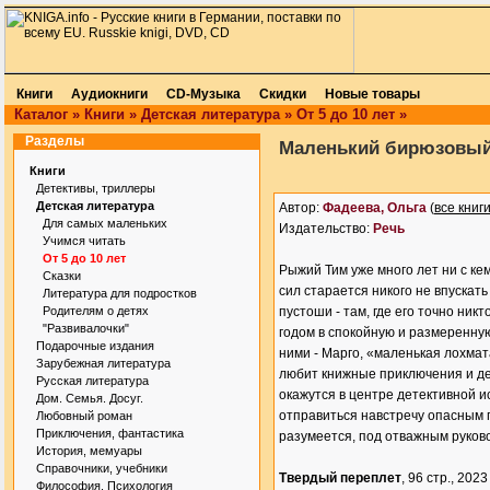
Книги
Аудиокниги
CD-Музыка
Скидки
Новые товары
Каталог
»
Книги
»
Детская литература
»
От 5 до 10 лет
»
Разделы
Маленький бирюзовый 
Книги
Детективы, триллеры
Детская литература
Автор:
Фадеева, Ольга
(
все книг
Для самых маленьких
Издательство:
Речь
Учимся читать
От 5 до 10 лет
Рыжий Тим уже много лет ни с ке
Сказки
сил старается никого не впускать
Литература для подростков
Родителям о детях
пустоши - там, где его точно ник
"Развивалочки"
годом в спокойную и размеренну
Подарочные издания
ними - Марго, «маленькая лохмат
Зарубежная литература
любит книжные приключения и дет
Русская литература
окажутся в центре детективной и
Дом. Семья. Досуг.
отправиться навстречу опасным 
Любовный роман
Приключения, фантастика
разумеется, под отважным руко
История, мемуары
Справочники, учебники
Твердый переплет
, 96 стр., 2023 
Философия. Психология