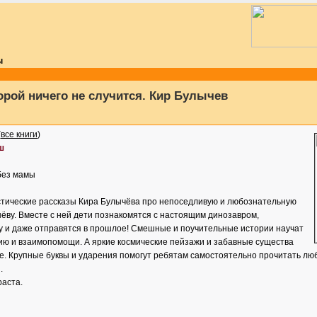
ы
торой ничего не случится. Кир Булычев
(
все книги
)
ш
без мамы
стические рассказы Кира Булычёва про непоседливую и любознательную
ёву. Вместе с ней дети познакомятся с настоящим динозавром,
у и даже отправятся в прошлое! Смешные и поучительные истории научат
ию и взаимопомощи. А яркие космические пейзажи и забавные существа
е. Крупные буквы и ударения помогут ребятам самостоятельно прочитать л
.
раста.