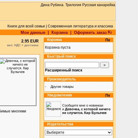
Книги для всей семьи | Современная литература и классика
Мои данные
|
Корзина
|
Оформить заказ
Корзина
2.95 EUR
вкл. НДС + доставка
Корзина пуста
Быстрый поиск
Расширенный поиск
Производитель
-
Другие товары
Уведомления
Сообщите мне о новинках
и
Девочка, с которой ничего
юбимые многими
не случится. Кир Булычев
Издательства