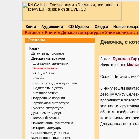
Книги
Аудиокниги
CD-Музыка
Скидки
Новые товар
Каталог
»
Книги
»
Детская литература
»
Учимся читать
»
Разделы
Девочка, с ко
Книги
Детективы, триллеры
Детская литература
Автор:
Булычев Кир
Для самых маленьких
Издательство:
Малы
Учимся читать
От 5 до 10 лет
Серия: Читаем сами 
Сказки
Литература для подростков
Родителям о детях
В книгу вошли фанта
"Развивалочки"
девочку Алису Селезн
Подарочные издания
прогуляются по Марс
Зарубежная литература
честности, дружелюб
Русская литература
обогатят воображени
Дом. Семья. Досуг.
поколениями истории
Любовный роман
Приключения, фантастика
Для дошкольного воз
История, мемуары
Справочники, учебники
Философия. Психология