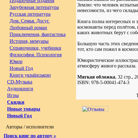
Подарочные издания
Землю: что человек испытыв
Зарубежная литература
невесомости, из чего склад
Русская литература
Дом. Семья. Досуг.
Книга полна интересных и з
космонавты перед полётом, к
Любовный роман
каких животных берут с соб
Приключения, фантастика
История, мемуары
Большую часть этих сведени
Справочники, учебники
тот, кто сам пожил в космосе
Философия. Психология
Юмористические иллюстрац
Юмор
атмосферу живого рассказа.
Новый Год
Книги українською
Мягкая обложка
, 32 стр., 2
CD-Музыка
ISBN: 978-5-00041-474-3
Аудиокниги
Игры
Скидки
Новые товары
Новый Год
Авторы / исполнители
Поиск книг по автору »