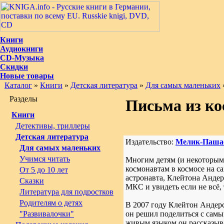
Книги
Аудиокниги
CD-Музыка
Скидки
Новые товары
Каталог
»
Книги
»
Детская литература
»
Для самых маленьких
Разделы
Письма из ко
Книги
Детективы, триллеры
Детская литература
Издательство:
Мелик-Паша
Для самых маленьких
Учимся читать
Многим детям (и некоторым 
космонавтам в космосе на с
От 5 до 10 лет
астронавта, Клейтона Андер
Сказки
МКС и увидеть если не всё,
Литература для подростков
Родителям о детях
В 2007 году Клейтон Андер
"Развивалочки"
он решил поделиться с самы
живым языком он рассказывае