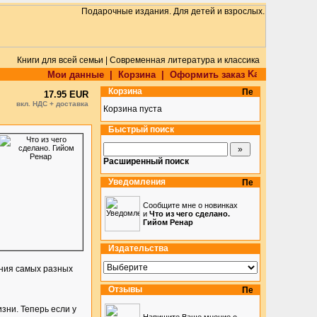
Книги для всей семьи | Современная литература и классика
Мои данные
|
Корзина
|
Оформить заказ
Корзина
17.95 EUR
вкл. НДС + доставка
Корзина пуста
Быстрый поиск
Расширенный поиск
Уведомления
Сообщите мне о новинках
и
Что из чего сделано.
Гийом Ренар
Издательства
ения самых разных
Отзывы
зни. Теперь если у