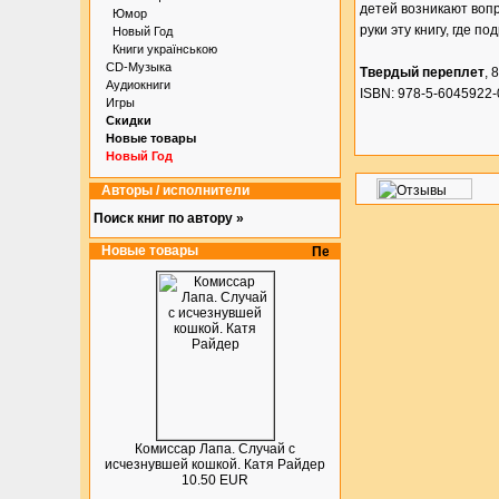
детей возникают вопро
Юмор
руки эту книгу, где 
Новый Год
Книги українською
CD-Музыка
Твердый переплет
, 
Аудиокниги
ISBN: 978-5-6045922-
Игры
Скидки
Новые товары
Новый Год
Авторы / исполнители
Поиск книг по автору »
Новые товары
Комиссар Лапа. Случай с
исчезнувшей кошкой. Катя Райдер
10.50 EUR