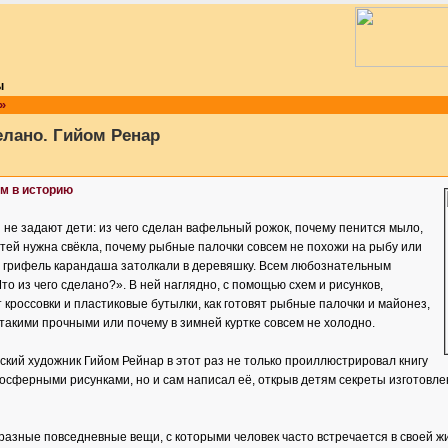
ы
»
елано. Гийом Ренар
м в историю
 не задают дети: из чего сделан вафельный рожок, почему пенится мыло,
тей нужна свёкла, почему рыбные палочки совсем не похожи на рыбу или
ий грифель карандаша затолкали в деревяшку. Всем любознательным
то из чего сделано?». В ней наглядно, с помощью схем и рисунков,
т кроссовки и пластиковые бутылки, как готовят рыбные палочки и майонез,
такими прочными или почему в зимней куртке совсем не холодно.
кий художник Гийом Рейнар в этот раз не только проиллюстрировал книгу
осферными рисунками, но и сам написал её, открыв детям секреты изготовл
азные повседневные вещи, с которыми человек часто встречается в своей жи