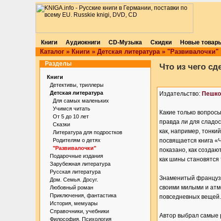
Книги
Аудиокниги
CD-Музыка
Скидки
Новые товар
Каталог
»
Книги
»
Детская литература
»
"Развивалочки"
Разделы
Что из чего сд
Книги
Детективы, триллеры
Детская литература
Издательство:
Пешко
Для самых маленьких
Учимся читать
Какие только вопросы
От 5 до 10 лет
правда ли для сладос
Сказки
как, например, тонк
Литература для подростков
Родителям о детях
посвящается книга «Ч
"Развивалочки"
показано, как создаю
Подарочные издания
как шины становятся 
Зарубежная литература
Русская литература
Знаменитый французс
Дом. Семья. Досуг.
своими милыми и атм
Любовный роман
Приключения, фантастика
повседневных вещей.
История, мемуары
Справочники, учебники
Автор выбрал самые р
Философия. Психология