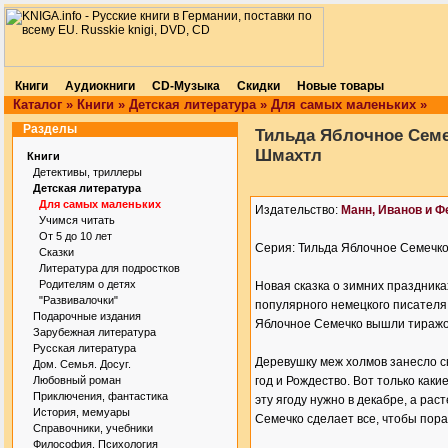
Книги
Аудиокниги
CD-Музыка
Скидки
Новые товары
Каталог
»
Книги
»
Детская литература
»
Для самых маленьких
»
Разделы
Тильда Яблочное Семе
Шмахтл
Книги
Детективы, триллеры
Детская литература
Для самых маленьких
Издательство:
Манн, Иванов и Ф
Учимся читать
От 5 до 10 лет
Серия: Тильда Яблочное Семечк
Сказки
Литература для подростков
Родителям о детях
Новая сказка о зимних праздника
"Развивалочки"
популярного немецкого писателя
Подарочные издания
Яблочное Семечко вышли тиражом
Зарубежная литература
Русская литература
Деревушку меж холмов занесло сн
Дом. Семья. Досуг.
Любовный роман
год и Рождество. Вот только как
Приключения, фантастика
эту ягоду нужно в декабре, а рас
История, мемуары
Семечко сделает все, чтобы порад
Справочники, учебники
Философия. Психология