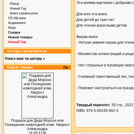
Эта книжка-картинка с добрыми 
Юмор
Новый Год
Книги українською
Для кого эта книга
CD-Музыка
Для детей до трех лет
Аудиокниги
Для чтения взрослыми детям
Игры
Скидки
Фишки книги:
Новые товары
Новый Год
- Уютная зимняя сказка для чтени
Авторы / исполнители
- Множество иллюстраций и реце
Поиск книг по автору »
- Нет страшных и пугающих перс
Новые товары
- Снежный таинственный лес, гно
- Поможет настроиться на праздн
Твердый переплет
, 50 стр., 2022 
ISBN: 978-5-00195-662-4
Подарок для Деда Мороза или
Похищение новогодней елки. Хворост
Александра
16.95 EUR