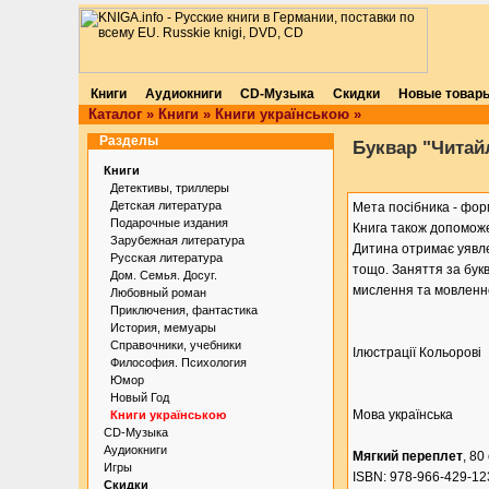
Книги
Аудиокниги
CD-Музыка
Скидки
Новые товар
Каталог
»
Книги
»
Книги українською
»
Разделы
Буквар "Читай
Книги
Детективы, триллеры
Детская литература
Мета посібника - фор
Подарочные издания
Книга також допоможе
Зарубежная литература
Дитина отримає уявлен
Русская литература
тощо. Заняття за бук
Дом. Семья. Досуг.
мислення та мовленнє
Любовный роман
Приключения, фантастика
История, мемуары
Справочники, учебники
Ілюстрації Кольорові
Философия. Психология
Юмор
Новый Год
Мова українська
Книги українською
CD-Музыка
Аудиокниги
Мягкий переплет
, 80
Игры
ISBN: 978-966-429-12
Скидки