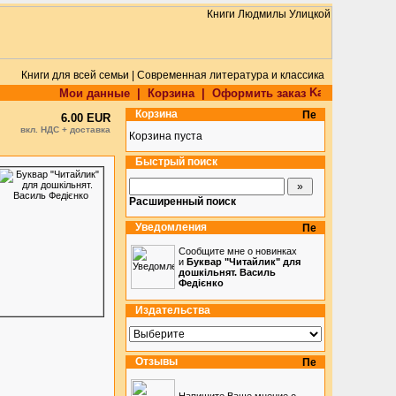
Книги для всей семьи | Современная литература и классика
Мои данные
|
Корзина
|
Оформить заказ
Корзина
6.00 EUR
вкл. НДС + доставка
Корзина пуста
Быстрый поиск
Расширенный поиск
Уведомления
Сообщите мне о новинках
и
Буквар "Читайлик" для
дошкільнят. Василь
Федієнко
Издательства
Отзывы