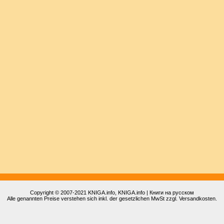
Copyright © 2007-2021
KNIGA.info
, KNIGA.info | Книги на русском
Alle genannten Preise verstehen sich inkl. der gesetzlichen MwSt zzgl. Versandkosten.