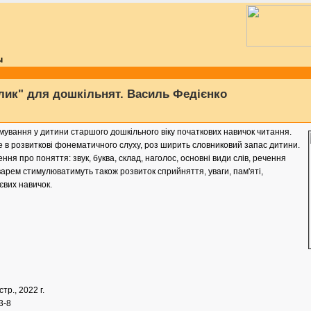
ы
лик" для дошкільнят. Василь Федієнко
мування у дитини старшого дошкільного віку початкових навичок читання.
 в розвиткові фонематичного слуху, роз ширить словниковий запас дитини.
ня про поняття: звук, буква, склад, наголос, основні види слів, речення
варем стимулюватимуть також розвиток сприйняття, уваги, пам'яті,
вих навичок.
 стр., 2022 г.
3-8