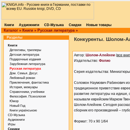
Книги
Аудиокниги
CD-Музыка
Скидки
Новые товары
Каталог
»
Книги
»
Русская литература
»
Разделы
Конкуренты. Шолом-А
Книги
Детективы, триллеры
Детская литература
Автор:
Шолом-Алейхем
(
все кни
Подарочные издания
Издательство:
Фолио
Зарубежная литература
Русская литература
Серия издательства: Миниатюры
Дом. Семья. Досуг.
Любовный роман
Приключения, фантастика
Соломон Наумович Рабинович из
История, мемуары
традиционное приветствие еврее
Справочники, учебники
развитие литературы на идише, 
Философия. Психология
называли еврейским Марком Твено
Юмор
Шолом-Алейхем. Сегодня рассказ
Новый Год
сборник его произведений – глуб
Книги українською
CD-Музыка
Аудиокниги
Формат: 70 х 90 1/64
Игры
Скидки