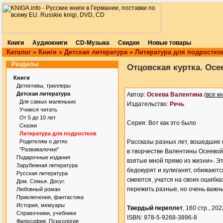
Книги
Аудиокниги
CD-Музыка
Скидки
Новые товары
Каталог
»
Книги
»
Детская литература
»
Литература для подростко
Разделы
Отцовская куртка. Осе
Книги
Детективы, триллеры
Детская литература
Автор:
Осеева Валентина
(
все к
Для самых маленьких
Издательство:
Речь
Учимся читать
От 5 до 10 лет
Серия: Вот как это было
Сказки
Литература для подростков
Родителям о детях
Рассказы разных лет, вошедшие 
"Развивалочки"
в творчестве Валентины Осеевой.
Подарочные издания
взятые мной прямо из жизни». Эт
Зарубежная литература
бедокурят и хулиганят, обижаютс
Русская литература
смеются, учатся на своих ошибка
Дом. Семья. Досуг.
пережить разные, но очень важны
Любовный роман
Приключения, фантастика
История, мемуары
Твердый переплет
, 160 стр., 2022
Справочники, учебники
ISBN: 978-5-9268-3896-8
Философия. Психология