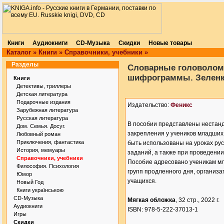
Книги
Аудиокниги
CD-Музыка
Скидки
Новые товары
Каталог
»
Книги
»
Справочники, учебники
»
Разделы
Словарные головолом
шифрограммы. Зеленк
Книги
Детективы, триллеры
Детская литература
Подарочные издания
Издательство:
Феникс
Зарубежная литература
Русская литература
В пособии представлены нестанд
Дом. Семья. Досуг.
закрепления у учеников младших
Любовный роман
Приключения, фантастика
быть использованы на уроках рус
История, мемуары
заданий, а также при проведении
Справочники, учебники
Пособие адресовано ученикам мл
Философия. Психология
групп продленного дня, организ
Юмор
учащихся.
Новый Год
Книги українською
CD-Музыка
Мягкая обложка
, 32 стр., 2022 г.
Аудиокниги
ISBN: 978-5-222-37013-1
Игры
Скидки