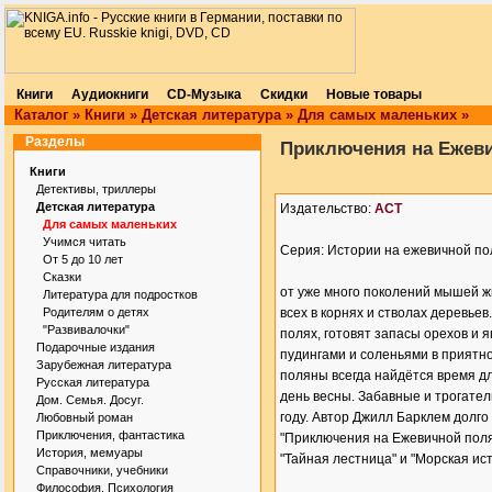
Книги
Аудиокниги
CD-Музыка
Скидки
Новые товары
Каталог
»
Книги
»
Детская литература
»
Для самых маленьких
»
Разделы
Приключения на Ежев
Книги
Детективы, триллеры
Детская литература
Издательство:
АСТ
Для самых маленьких
Учимся читать
Серия: Истории на ежевичной п
От 5 до 10 лет
Сказки
от уже много поколений мышей ж
Литература для подростков
Родителям о детях
всех в корнях и стволах деревье
"Развивалочки"
полях, готовят запасы орехов и 
Подарочные издания
пудингами и соленьями в приятн
Зарубежная литература
поляны всегда найдётся время дл
Русская литература
день весны. Забавные и трогате
Дом. Семья. Досуг.
году. Автор Джилл Барклем долго 
Любовный роман
Приключения, фантастика
"Приключения на Ежевичной полян
История, мемуары
"Тайная лестница" и "Морская ист
Справочники, учебники
Философия. Психология