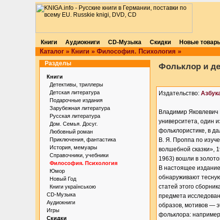
Книги
Аудиокниги
CD-Музыка
Скидки
Новые товар
Каталог
»
Книги
»
Философия. Психология
»
Разделы
Фольклор и де
Книги
Детективы, триллеры
Детская литература
Издательство:
Азбук
Подарочные издания
Зарубежная литература
Владимир Яковлевич 
Русская литература
университета, один и
Дом. Семья. Досуг.
фольклористике, в д
Любовный роман
Приключения, фантастика
В. Я. Проппа по изуч
История, мемуары
волшебной сказки», 1
Справочники, учебники
1963) вошли в золото
Философия. Психология
В настоящее издание
Юмор
обнаруживают тесную
Новый Год
статей этого сборник
Книги українською
CD-Музыка
предмета исследован
Аудиокниги
образов, мотивов — э
Игры
фольклора: например,
Скидки