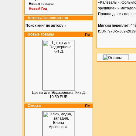
«Калевалы», фолькло
Новые товары
эрудицией и методол
Новый Год
Проппа до сих пор не
Авторы / исполнители
Поиск книг по автору »
Мягкий переплет
, 44
ISBN: 978-5-389-2039
Новые товары
Цветы для Элджернона. Киз Д.
10.50 EUR
Скидки