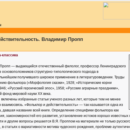
ы
йствительность. Владимир Пропп
а-классика
Пропп — выдающийся отечественный филолог, профессор Ленинградского
з основоположников структурно-типологического подхода в
альнейшем получившего широкое применение в литературоведении. Труды
ению фольклора («Морфология сказки», 1928; «Исторические корни
946; «Русский героический эпос», 1958; «Русские аграрные праздники»,
й фонд мировой науки ХХ века.
 включены избранные статьи ученого разных лет, которые тем не менее
 взаимосвязь. «Фольклор и действительность» — так называется одна из
а, давшая название всей книге. Определение специфики фольклора как
ия, закономерностей его развития, установление истоков хорошо известных 
ти и другие вопросы решаются В.Я. Проппом на материале не только русского
 в статьях о вариативности мотива чудесного рождения, проблеме аутентичн