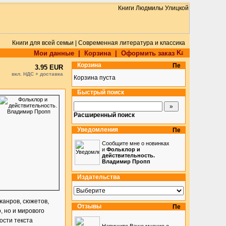
Книги для всей семьи | Современная литература и классика
Мои данные
|
Корзина
|
Оформить заказ
Корзина
3.95 EUR
вкл. НДС + доставка
Корзина пуста
Быстрый поиск
Расширенный поиск
Уведомления
Сообщите мне о новинках
и
Фольклор и
действительность.
Владимир Пропп
Издательства
жанров, сюжетов,
Отзывы
, но и мирового
ости текста