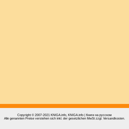
Copyright © 2007-2021
KNIGA.info
, KNIGA.info | Книги на русском
Alle genannten Preise verstehen sich inkl. der gesetzlichen MwSt zzgl. Versandkosten.