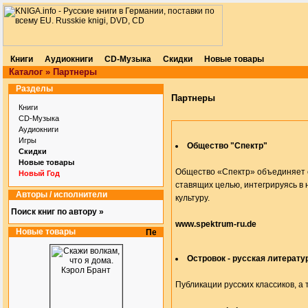
Книги
Аудиокниги
CD-Музыка
Скидки
Новые товары
Каталог
»
Партнеры
Разделы
Партнеры
Книги
CD-Музыка
Аудиокниги
Игры
Общество "Спектр"
Скидки
Новые товары
Общество «Спектр» объединяет 
Новый Год
ставящих целью, интегрируясь в 
Авторы / исполнители
культуру.
Поиск книг по автору »
www.spektrum-ru.de
Новые товары
Островок - русская литерату
Публикации русских классиков, а