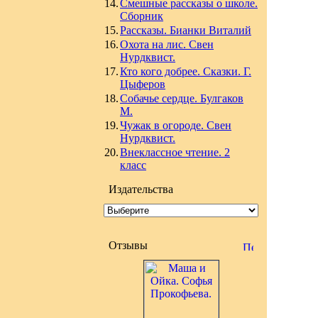
14.
Смешные рассказы о школе.
Сборник
15.
Рассказы. Бианки Виталий
16.
Охота на лис. Свен
Нурдквист.
17.
Кто кого добрее. Сказки. Г.
Цыферов
18.
Собачье сердце. Булгаков
М.
19.
Чужак в огороде. Свен
Нурдквист.
20.
Внеклассное чтение. 2
класс
Издательства
Отзывы