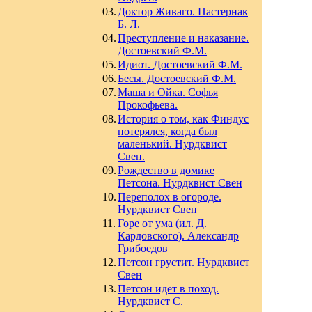
03.
Доктор Живаго. Пастернак
Б. Л.
04.
Преступление и наказание.
Достоевский Ф.М.
05.
Идиот. Достоевский Ф.М.
06.
Бесы. Достоевский Ф.М.
07.
Маша и Ойка. Софья
Прокофьева.
08.
История о том, как Финдус
потерялся, когда был
маленький. Нурдквист
Свен.
09.
Рождество в домике
Петсона. Нурдквист Свен
10.
Переполох в огороде.
Нурдквист Свен
11.
Горе от ума (ил. Д.
Кардовского). Александр
Грибоедов
12.
Петсон грустит. Нурдквист
Свен
13.
Петсон идет в поход.
Нурдквист С.