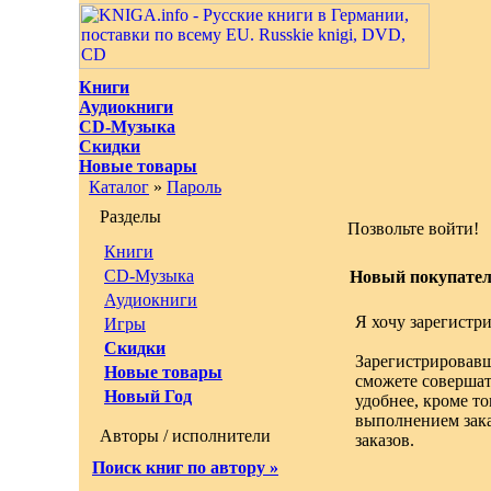
Книги
Аудиокниги
CD-Музыка
Скидки
Новые товары
Каталог
»
Пароль
Разделы
Позвольте войти!
Книги
CD-Музыка
Новый покупате
Аудиокниги
Я хочу зарегистри
Игры
Скидки
Зарегистрировавш
Новые товары
сможете совершат
Новый Год
удобнее, кроме то
выполнением зака
Авторы / исполнители
заказов.
Поиск книг по автору »