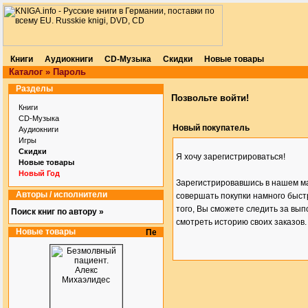
Книги
Аудиокниги
CD-Музыка
Скидки
Новые товары
Каталог
»
Пароль
Разделы
Позвольте войти!
Книги
CD-Музыка
Новый покупатель
Аудиокниги
Игры
Скидки
Я хочу зарегистрироваться!
Новые товары
Новый Год
Зарегистрировавшись в нашем м
Авторы / исполнители
совершать покупки намного быст
того, Вы сможете следить за вып
Поиск книг по автору »
смотреть историю своих заказов.
Новые товары