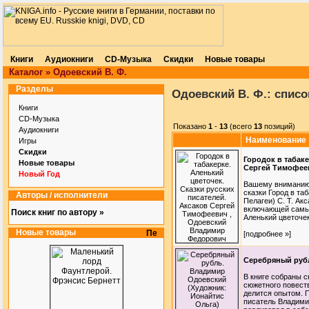
Книги
Аудиокниги
CD-Музыка
Скидки
Новые товары
Каталог
»
Одоевский В. Ф.
Разделы
Одоевский В. Ф.: списо
Книги
CD-Музыка
Показано
1
-
13
(всего
13
позиций)
Аудиокниги
Наименование
Игры
Скидки
Городок в табаке
Новые товары
Сергей Тимофее
Новый Год
Вашему вниманию 
сказки Город в та
Авторы / исполнители
Пелагеи) С. Т. Акс
включающей самые
Поиск книг по автору »
Аленький цветочек
Новые товары
[подробнее »]
Серебряный рубл
В книге собраны с
сюжетного повест
делится опытом. П
писатель Владими