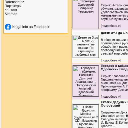
Datenschutz
Серия: Читаем сам
Партнеры
обучают, развиваю
Контакт
удовольствием во
Sitemap
маленькие почему
Крупные буквы и у
[подробнее »]
Kniga.info на Facebook
Детям от 3 до 6 
В сборник вошли с
произведения русс
обработке и расск
превращениях и з
светлый мир ребен
[подробнее »]
Городок в табак
Одоевский Влад
Серия: Классная к
Гаршина уникальн
очень важных для
Произведения А. П
программу. Для мл
[подробнее »]
Сказки Дедушки 
Островский
Содержание: Диск 
Иванович автор: 
Снегурочка автор:
И. Есина, Е. Кочн
красота ...