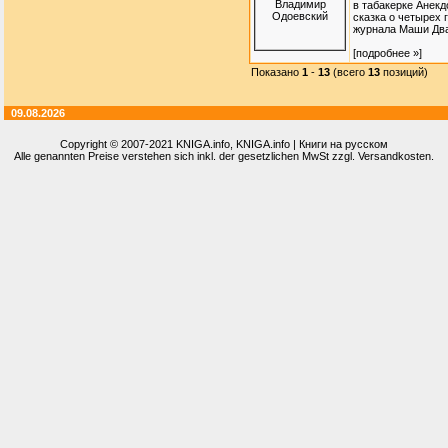
в табакерке Анек
сказка о четырех
журнала Маши Два 
[подробнее »]
Показано
1
-
13
(всего
13
позиций)
09.08.2026
Copyright © 2007-2021
KNIGA.info
, KNIGA.info | Книги на русском
Alle genannten Preise verstehen sich inkl. der gesetzlichen MwSt zzgl. Versandkosten.