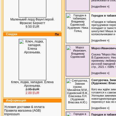
реализовал в собс
[подробнее »]
Городок в табак
Маленький лорд Фаунтлерой.
«Городок в табаке
Фрэнсис Бернетт
причудливое пере
9.50 EUR
попадает в таинс
шкатулке! Миша з
Скидки
колокольчиками и 
[подробнее »]
Мороз Иванович
Сказка "Мороз Ив
В.Одоевского. Нес
прежнему любима 
русской народной 
стр., 2021 г. ISBN: 
[подробнее »]
Снегурочка. Зимн
Ключ, лодка, западня. Елена
(Художник: Влас
Арсеньева.
2.95 EUR
Кого мы ждём зим
готовятся к самом
2.00 EUR
Уютными зимними 
новогоднихпраздн
Информация
перенесут вас во 
Условия доставки & оплата
[подробнее »]
Правила магазина (AGB)
Impressum
Городок в табак