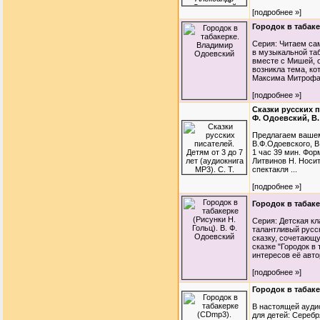
[подробнее »]
Городок в табак
Серия: Читаем са
в музыкальной та
вместе с Мишей, 
возникла тема, к
Максима Митрофан
[подробнее »]
Сказки русских пи
Ф. Одоевский, В.
Предлагаем вашем
В.Ф.Одоевского, В
1 час 39 мин. Форм
Литвинов Н. Носи
спектакля ...
[подробнее »]
Городок в табаке
Серия: Детская к
талантливый русс
сказку, сочетающу
сказке "Городок в
интересов её авто
[подробнее »]
Городок в табак
В настоящей ауди
для детей: Сереб