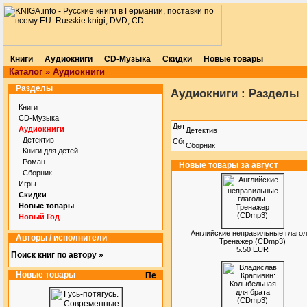
Книги
Аудиокниги
CD-Музыка
Скидки
Новые товары
Каталог
»
Аудиокниги
Разделы
Аудиокниги : Разделы
Книги
CD-Музыка
Аудиокниги
Детектив
Детектив
Сборник
Книги для детей
Роман
Новые товары за август
Сборник
Игры
Скидки
Новые товары
Новый Год
Английские неправильные глагол
Авторы / исполнители
Тренажер (CDmp3)
5.50 EUR
Поиск книг по автору »
Новые товары