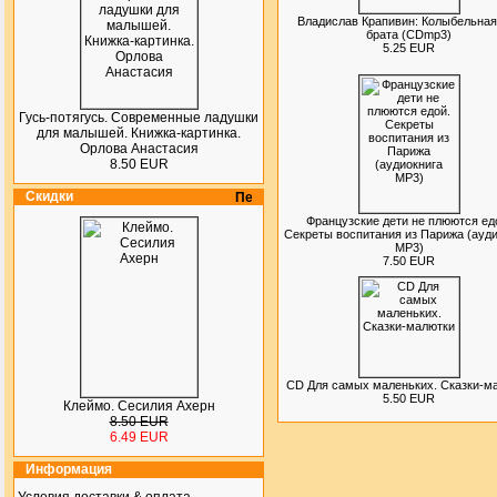
Владислав Крапивин: Колыбельная
брата (CDmp3)
5.25 EUR
Гусь-потягусь. Современные ладушки
для малышей. Книжка-картинка.
Орлова Анастасия
8.50 EUR
Скидки
Французские дети не плюются ед
Секреты воспитания из Парижа (ауди
MP3)
7.50 EUR
CD Для самых маленьких. Сказки-м
5.50 EUR
Клеймо. Сесилия Ахерн
8.50 EUR
6.49 EUR
Информация