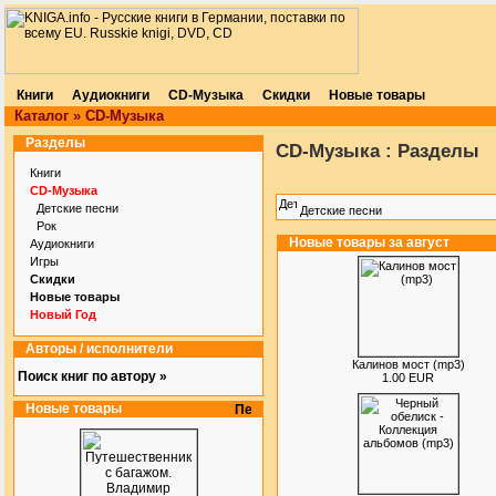
Книги
Аудиокниги
CD-Музыка
Скидки
Новые товары
Каталог
»
CD-Музыка
Разделы
CD-Музыка : Разделы
Книги
CD-Музыка
Детские песни
Детские песни
Рок
Новые товары за август
Аудиокниги
Игры
Скидки
Новые товары
Новый Год
Авторы / исполнители
Калинов мост (mp3)
Поиск книг по автору »
1.00 EUR
Новые товары