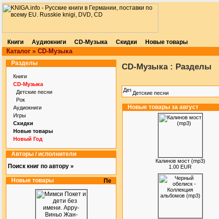
Книги
Аудиокниги
CD-Музыка
Скидки
Новые товары
Каталог
»
CD-Музыка
Разделы
CD-Музыка : Разделы
Книги
CD-Музыка
Детские песни
Детские песни
Рок
Новые товары за август
Аудиокниги
Игры
Скидки
Новые товары
Новый Год
Авторы / исполнители
Калинов мост (mp3)
Поиск книг по автору »
1.00 EUR
Новые товары