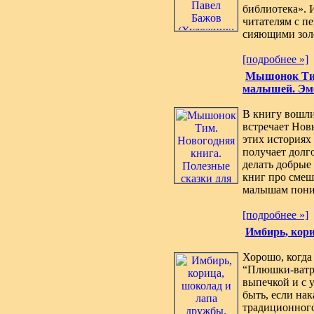
библиотека». 
читателям с п
сияющими золо
[подробнее »]
Мышонок Тим
малышей. Эмо
В книгу вошл
встречает Нов
этих историях 
получает долг
делать добрые
книг про смеш
малышам пони.
[подробнее »]
Имбирь, кори
Хорошо, когда
“Плюшки-ватру
выпечкой и с 
быть, если на
традиционного