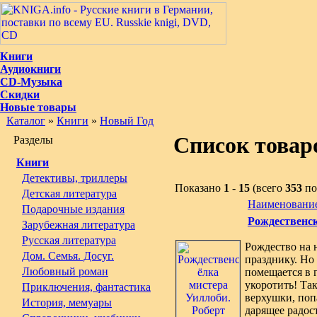
Книги
Аудиокниги
CD-Музыка
Скидки
Новые товары
Каталог
»
Книги
»
Новый Год
Список товар
Разделы
Книги
Детективы, триллеры
Показано
1
-
15
(всего
353
по
Детская литература
Наименовани
Подарочные издания
Рождественск
Зарубежная литература
Русская литература
Рождество на н
Дом. Семья. Досуг.
празднику. Но 
Любовный роман
помещается в 
укоротить! Та
Приключения, фантастика
верхушки, попа
История, мемуары
дарящее радост