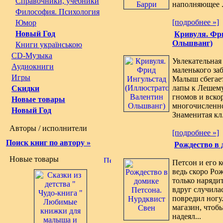
Справочники, учебники
наполняющее .
Философия. Психология
[подробнее »]
Юмор
Новый Год
Кривуля. Фр
Ольшванг)
Книги українською
CD-Музыка
Увлекательная
Аудиокниги
маленького заб
Игры
Малыш сбегает
лапы к Лешему
Скидки
гномов и вско
Новые товары
многочисленно
Новый Год
Знаменитая кл.
Авторы / исполнители
[подробнее »]
Поиск книг по автору »
Рождество в 
Новые товары
Петсон и его 
ведь скоро Рож
только наряди
вдруг случила
повредил ногу.
магазин, чтоб
надеял...