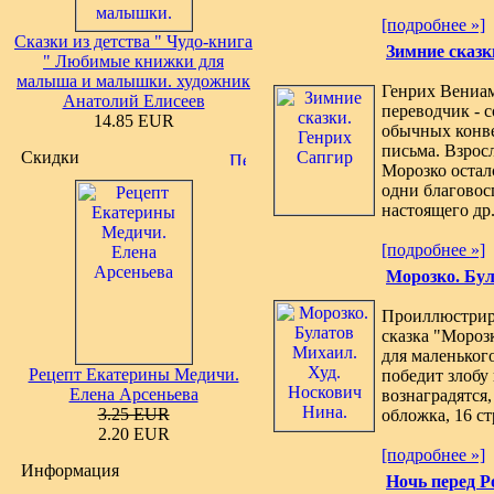
[подробнее »]
Сказки из детства " Чудо-книга
Зимние сказк
" Любимые книжки для
малыша и малышки. художник
Генрих Вениам
Анатолий Елисеев
переводчик - 
14.85 EUR
обычных конве
письма. Взрос
Скидки
Морозко осталс
одни благовос
настоящего др.
[подробнее »]
Морозко. Бул
Проиллюстрир
сказка "Мороз
для маленького
Рецепт Екатерины Медичи.
победит злобу
Елена Арсеньева
вознаградятся,
3.25 EUR
обложка, 16 ст
2.20 EUR
[подробнее »]
Информация
Ночь перед Р