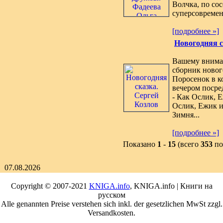
Волчка, по со
суперсовременн
[подробнее »]
Новогодняя с
Вашему внима
сборник нового
Поросенок в к
вечером посре
- Как Ослик, 
Ослик, Ежик и
Зимня...
[подробнее »]
Показано
1
-
15
(всего
353
по
07.08.2026
Copyright © 2007-2021
KNIGA.info
, KNIGA.info | Книги на
русском
Alle genannten Preise verstehen sich inkl. der gesetzlichen MwSt zzgl.
Versandkosten.