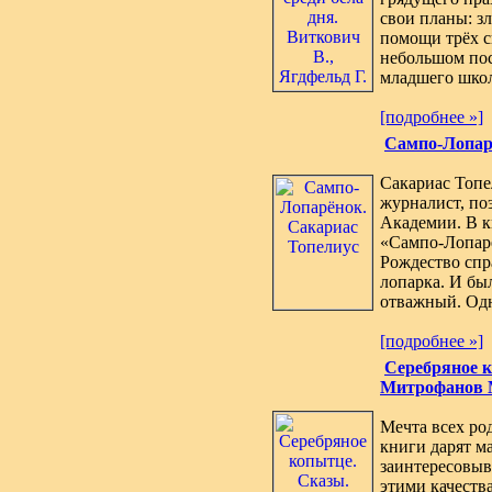
свои планы: з
помощи трёх с
небольшом пос
младшего школ
[подробнее »]
Сампо-Лопар
Сакариас Топе
журналист, по
Академии. В к
«Сампо-Лопарё
Рождество спр
лопарка. И бы
отважный. Од
[подробнее »]
Серебряное к
Митрофанов 
Мечта всех ро
книги дарят м
заинтересовыв
этими качеств