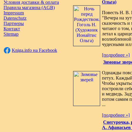
Ольга)
Условия доставки & оплата
Правила магазина (AGB)
Повесть Н. В.
Impressum
"Вечера на ху
Datenschutz
сказочность и
Партнеры
читают о том, 
Контакт
летал к царице
Sitemap
возлюбленной 
чудесными илл
Kniga.info на Facebook
[подробнее »]
Зимовье звер
Однажды повстр
петух. Каждый 
Чтобы укрытьс
построили себе
и медведь. Зад
потом самим по
...
[подробнее »]
Снегурочка, 
А. Афанасьев