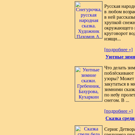
Русская народ
в любом возрас
в ней рассказы
хрупкой снежн
окружающего м
круговорот во
изящн...
[подробнее »]
Уютные зимни
Что делать зим
поблёскивают 
узоры? Может 
закутаться в 
зимними сказк
по небу проле
снегом. В ...
[подробнее »]
Сказка среди 
Серия: Детвор
грядущего пра