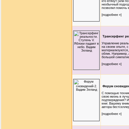
кто втянут (или п
необычный подход
позволил помочь м
[подробнее »]
Трансерфинг реа
Управление реаль
на своем опыте, 
материализуются,
облик. Например,
большей симпатией
[подробнее »]
Форум сновиден
С помощью техник
свою жизнь в лучш
подтверждения? И
книг. Вашему вним
автора бестселлер
[подробнее »]