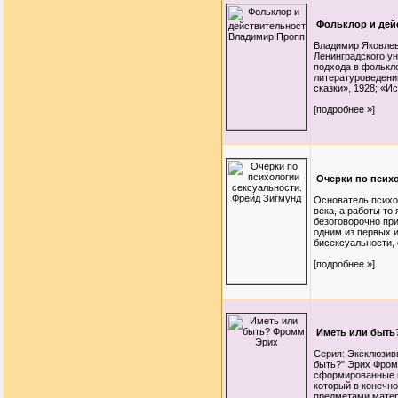
Фольклор и дей
Владимир Яковле
Ленинградского ун
подхода в фолькл
литературоведени
сказки», 1928; «И
[подробнее »]
Очерки по псих
Основатель психоа
века, а работы то
безоговорочно пр
одним из первых 
бисексуальности, 
[подробнее »]
Иметь или быть
Серия: Эксклюзив
быть?" Эрих Фром
сформированные по
который в конечно
предметами матер