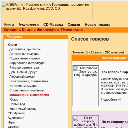
Книги
Аудиокниги
CD-Музыка
Скидки
Новые товары
Каталог
»
Книги
»
Философия. Психология
Разделы
Список товаров
Книги
Детективы, триллеры
Показано
1
-
15
(всего
260
позиций)
Детская литература
Наименование
Подарочные издания
Зарубежная литература
Русская литература
Дом. Семья. Досуг.
Так говорил За
Любовный роман
Серия: Азбука-Кла
Приключения, фантастика
классик, поэт, а
История, мемуары
МУЗЫКИ, ПО ТУ 
В настоящем изда
Справочники, учебники
его произведение 
Философия. Психология
Юмор
[подробнее »]
Новый Год
Книги українською
CD-Музыка
Аудиокниги
По ту сторону д
Игры
Скидки