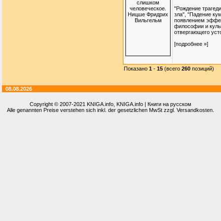
"Рождение трагеди
зла", "Падение ку
появлением эффек
философии и куль
отвергающего уст
[подробнее »]
Показано
1
-
15
(всего
260
позиций)
08.08.2026
Copyright © 2007-2021
KNIGA.info
, KNIGA.info | Книги на русском
Alle genannten Preise verstehen sich inkl. der gesetzlichen MwSt zzgl. Versandkosten.