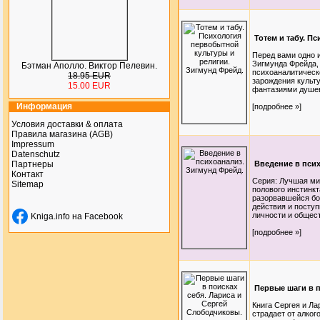
Тотем и табу. П
Перед вами одно 
Зигмунда Фрейда,
Бэтман Аполло. Виктор Пелевин.
психоаналитическо
18.95 EUR
зарождения культу
15.00 EUR
фантазиями душев
Информация
[подробнее »]
Условия доставки & оплата
Правила магазина (AGB)
Impressum
Datenschutz
Партнеры
Введение в псих
Контакт
Серия: Лучшая ми
Sitemap
полового инстинкт
разорвавшейся бо
действия и поступ
личности и общест
Kniga.info на Facebook
[подробнее »]
Первые шаги в п
Книга Сергея и Ла
страдает от алкого