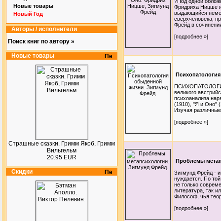
?Под одной облож
Новые товары
Фридриха Ницше и 
выдающийся немец
Новый Год
сверхчеловека, пр
Фрейд в сочинении
Авторы / исполнители
[подробнее »]
Поиск книг по автору »
Новые товары
Психопатология
ПСИХОПАТОЛОГИЯ
великого австрий
психоанализа наря
(1910), "Я и Оно"
Изучая различные 
[подробнее »]
Страшные сказки. Гримм Якоб, Гримм
Вильгельм
20.95 EUR
Проблемы метап
Скидки
Зигмунд Фрейд - и
нуждается. По той
не только совреме
литература, так и
Философ, чья теор
[подробнее »]