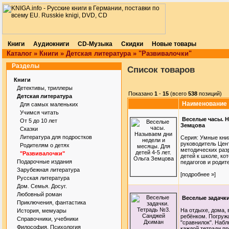
Книги
Аудиокниги
CD-Музыка
Скидки
Новые товары
Каталог
»
Книги
»
Детская литература
»
"Развивалочки"
Разделы
Список товаров
Книги
Детективы, триллеры
Показано
1
-
15
(всего
538
позиций)
Детская литература
Наименование
Для самых маленьких
Учимся читать
Веселые часы. Н
От 5 до 10 лет
Земцова
Сказки
Литература для подростков
Серия: Умные книж
руководитель Цент
Родителям о детях
методических раз
"Развивалочки"
детей к школе, ко
Подарочные издания
педагогов и родит
Зарубежная литература
[подробнее »]
Русская литература
Дом. Семья. Досуг.
Любовный роман
Веселые задачк
Приключения, фантастика
На отдыхе, дома, 
История, мемуары
ребёнком. Погруж
Справочники, учебники
"сравнилок". Набл
Философия. Психология
каждой тетради п