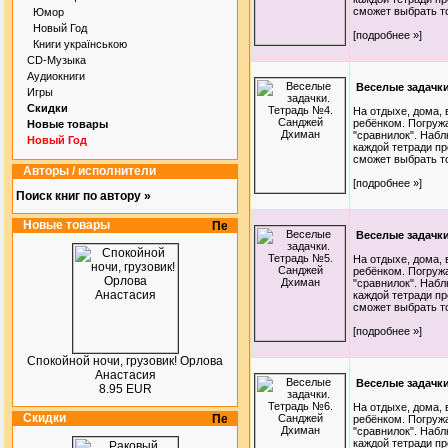
сможет выбрать то
Юмор
Новый Год
[подробнее »]
Книги українською
CD-Музыка
Аудиокниги
Веселые задачк
Игры
Скидки
На отдыхе, дома, 
ребёнком. Погруж
Новые товары
"сравнилок". Набл
Новый Год
каждой тетради п
сможет выбрать то
Авторы / исполнители
[подробнее »]
Поиск книг по автору »
Новые товары
Веселые задачк
На отдыхе, дома, 
ребёнком. Погруж
"сравнилок". Набл
каждой тетради п
сможет выбрать то
[подробнее »]
Спокойной ночи, грузовик! Орлова
Анастасия
Веселые задачк
8.95 EUR
На отдыхе, дома, 
Скидки
ребёнком. Погруж
"сравнилок". Набл
каждой тетради п