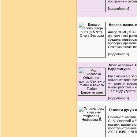
построена – ребён
[подробнее »]
Вправо-влево, в
Автор ЗЕМЦОВА О.
дошкольного разви
создана универсал
проверку временем
Система охватывае
[подробнее »]
Мозг человека. 
Барречегурен
Рассказчика в это
объяснит тебе, по
— такая интересна
много работал, и 
1906 году удостои
[подробнее »]
Готовим руку к 
Пособие "Готовим
О. В. Узоровой и
навыки, развить м
пространственное 
2022 г. ISBN: 978-