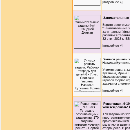
[подробнее »]
Занимательные 
Берите своего мал
"Занимательные за
занят делом! Увле
развиться талант
32 стр., 2023 г. ISB
[подробнее »]
Учимся решать за
Наталья Кутявин
Учимся решать за
Кутявина, Ирина 
Уважаемые родител
игровой форме на
задачи на сложени
[подробнее »]
Реши-пиши. 9-10
хочется решать!
170 заданий из эт
пространственное
практической цель
мальчики и девочк
от процесса. В ра