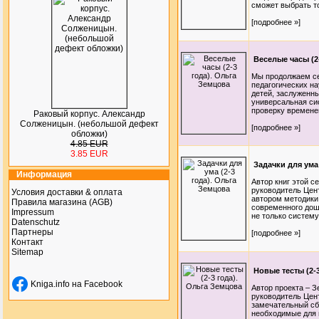
сможет выбрать то
[подробнее »]
Веселые часы (2
Мы продолжаем се
педагогических на
детей, заслуженн
универсальная сис
проверку временем
Раковый корпус. Александр
Солженицын. (небольшой дефект
[подробнее »]
обложки)
4.85 EUR
3.85 EUR
Задачки для ума
Информация
Автор книг этой с
руководитель Цен
Условия доставки & оплата
автором методики
Правила магазина (AGB)
современного дош
Impressum
не только систему 
Datenschutz
Партнеры
[подробнее »]
Контакт
Sitemap
Новые тесты (2-
Kniga.info на Facebook
Автор проекта – З
руководитель Цен
замечательный сбо
необходимые для и