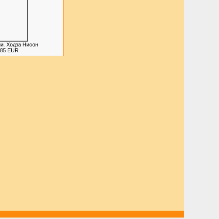
и. Ходза Нисон
.85 EUR