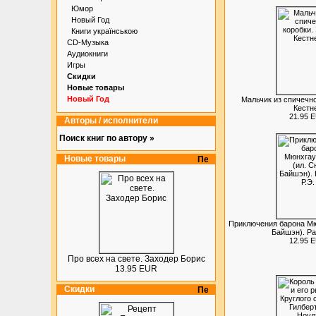
Юмор
Новый Год
Книги українською
CD-Музыка
Аудиокниги
Игры
Скидки
Новые товары
Новый Год
Мальчик из спичечно
Кестн
21.95 
Авторы / исполнители
Поиск книг по автору »
Новые товары
Приключения барона Мю
Байшэн). Ра
12.95 
Про всех на свете. Заходер Борис
13.95 EUR
Скидки