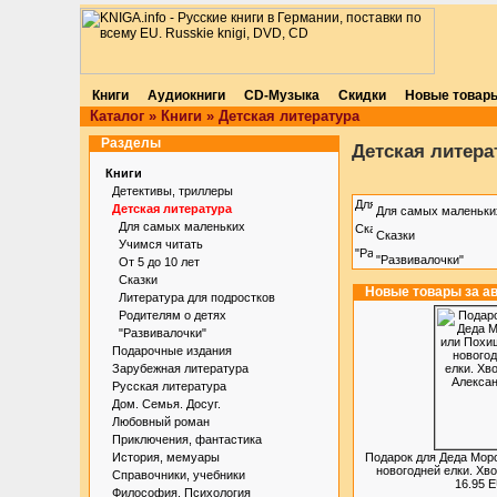
Книги
Аудиокниги
CD-Музыка
Скидки
Новые товар
Каталог
»
Книги
»
Детская литература
Разделы
Детская литера
Книги
Детективы, триллеры
Детская литература
Для самых маленьки
Для самых маленьких
Сказки
Учимся читать
"Развивалочки"
От 5 до 10 лет
Сказки
Новые товары за ав
Литература для подростков
Родителям о детях
"Развивалочки"
Подарочные издания
Зарубежная литература
Русская литература
Дом. Семья. Досуг.
Любовный роман
Приключения, фантастика
История, мемуары
Подарок для Деда Мор
новогодней елки. Хв
Справочники, учебники
16.95 
Философия. Психология