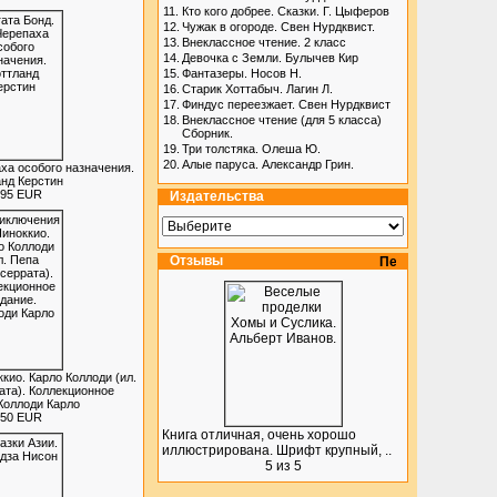
11.
Кто кого добрее. Сказки. Г. Цыферов
12.
Чужак в огороде. Свен Нурдквист.
13.
Внеклассное чтение. 2 класс
14.
Девочка с Земли. Булычев Кир
15.
Фантазеры. Носов Н.
16.
Старик Хоттабыч. Лагин Л.
17.
Финдус переезжает. Свен Нурдквист
18.
Внеклассное чтение (для 5 класса)
Сборник.
19.
Три толстяка. Олеша Ю.
20.
Алые паруса. Александр Грин.
аха особого назначения.
нд Керстин
.95 EUR
Издательства
Отзывы
ио. Карло Коллоди (ил.
та). Коллекционное
Коллоди Карло
.50 EUR
Книга отличная, очень хорошо
иллюстрирована. Шрифт крупный, ..