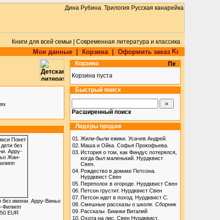
Книги для всей семьи | Современная литература и классика
Мои данные
|
Корзина
|
Оформить заказ
Корзина
Корзина пуста
Быстрый поиск
тях
Расширенный поиск
Лидеры продаж
01.
Жили-были ежики. Усачев Андрей.
02.
Маша и Ойка. Софья Прокофьева.
03.
История о том, как Финдус потерялся,
когда был маленький. Нурдквист
Свен.
04.
Рождество в домике Петсона.
Нурдквист Свен
05.
Переполох в огороде. Нурдквист Свен
06.
Петсон грустит. Нурдквист Свен
07.
Петсон идет в поход. Нурдквист С.
 без имени. Арру-Виньо
08.
Смешные рассказы о школе. Сборник
-Филипп
09.
Рассказы. Бианки Виталий
.50 EUR
10.
Охота на лис. Свен Нурдквист.