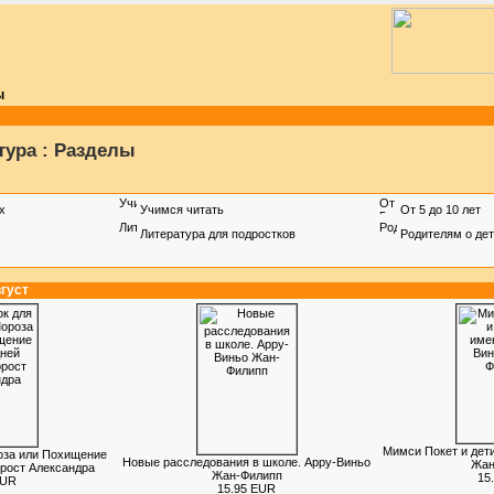
ы
тура : Разделы
х
Учимся читать
От 5 до 10 лет
Литература для подростков
Родителям о де
густ
Мимси Покет и дети
оза или Похищение
Новые расследования в школе. Арру-Виньо
Жан
орост Александра
Жан-Филипп
15
EUR
15.95 EUR