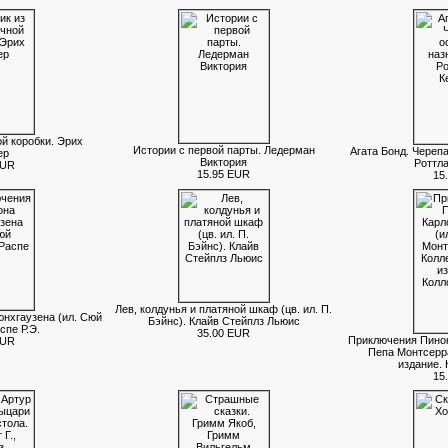
й коробки. Эрих
Истории с первой парты. Ледерман
Агата Бонд. Череп
ер
Виктория
Роттла
EUR
15.95 EUR
15
Лев, колдунья и платяной шкаф (цв. ил. П.
нхгаузена (ил. Сюй
Бэйнс). Клайв Стейплз Льюис
спе Р.Э.
35.00 EUR
Приключения Пинокк
EUR
Пепа Монтсерра
издание. 
15