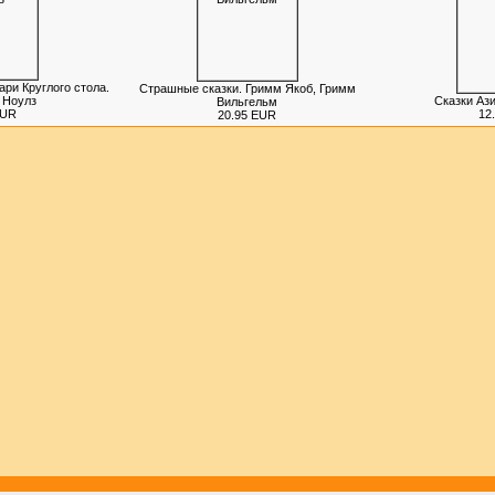
ари Круглого стола.
Страшные сказки. Гримм Якоб, Гримм
, Ноулз
Сказки Ази
Вильгельм
EUR
12
20.95 EUR