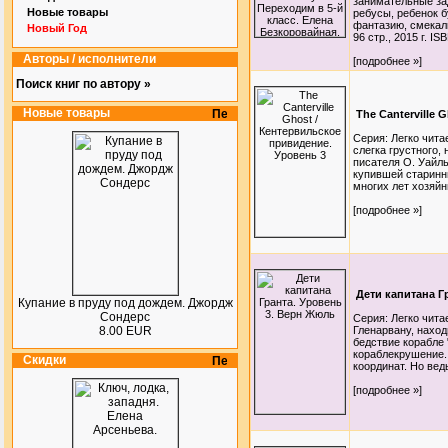
занимательные за
Новые товары
ребусы, ребенок б
фантазию, смекалк
Новый Год
96 стр., 2015 г. IS
Авторы / исполнители
[подробнее »]
Поиск книг по автору »
Новые товары
The Canterville
Серия: Легко чит
слегка грустного,
писателя О. Уайл
купившей старинн
многих лет хозяйн
[подробнее »]
Дети капитана Г
Купание в пруду под дождем. Джордж
Сондерс
Серия: Легко чит
8.00 EUR
Гленарвану, нахо
бедствие корабле 
кораблекрушение.
Скидки
координат. Но вед
[подробнее »]