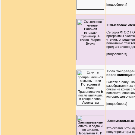
[подробнее »]
Смысловое чтени
Сегодня ФГОС НОО
программы включа
чтения, определе
понимание текстов
предназначено дл
[подробнее »]
Если ты превра
после шипящих в
Вместе с бабушко
разобраться и зап
буквы на конце сло
поможет новая кн
историю девочки и
[подробнее »]
Занимательные о
Кто сказал, что на
популяризатора н