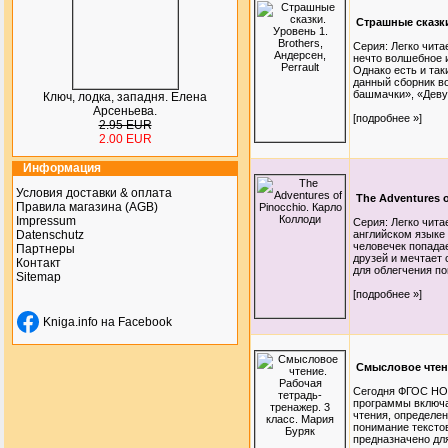
Страшные сказки.
Серия: Легко чита
нечто волшебное и
Однако есть и так
данный сборник в
башмачки», «Девуш
Ключ, лодка, западня. Елена
Арсеньева.
[подробнее »]
2.95 EUR
2.00 EUR
Информация
Условия доставки & оплата
The Adventures 
Правила магазина (AGB)
Impressum
Серия: Легко чита
Datenschutz
английском языке
человечек попада
Партнеры
друзей и мечтает
Контакт
для облегчения по
Sitemap
[подробнее »]
Kniga.info на Facebook
Смысловое чтени
Сегодня ФГОС НОО
программы включа
чтения, определе
понимание текстов
предназначено дл