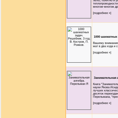
легко, понятно и 
теплопроводности
многом-многом др
[подробнее »]
1000 шахматных з
Вашему вниманию 
мат в два хода и с
[подробнее »]
Занимательная 
Книга "Заниматель
науки Якова Исид
лучших классичес
десяток переизда
Перельмана, "преж
[подробнее »]