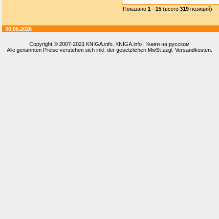
Показано
1
-
15
(всего
319
позиций)
06.08.2026
Copyright © 2007-2021
KNIGA.info
, KNIGA.info | Книги на русском
Alle genannten Preise verstehen sich inkl. der gesetzlichen MwSt zzgl. Versandkosten.