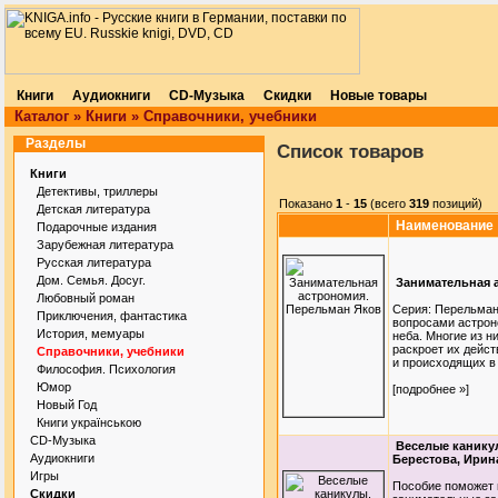
Книги
Аудиокниги
CD-Музыка
Скидки
Новые товары
Каталог
»
Книги
»
Справочники, учебники
Разделы
Список товаров
Книги
Детективы, триллеры
Показано
1
-
15
(всего
319
позиций)
Детская литература
Наименование
Подарочные издания
Зарубежная литература
Русская литература
Дом. Семья. Досуг.
Занимательная 
Любовный роман
Серия: Перельман
Приключения, фантастика
вопросами астрон
История, мемуары
неба. Многие из н
раскроет их дейс
Справочники, учебники
и происходящих в 
Философия. Психология
Юмор
[подробнее »]
Новый Год
Книги українською
CD-Музыка
Веселые каникул
Аудиокниги
Берестова, Ири
Игры
Пособие поможет 
Скидки