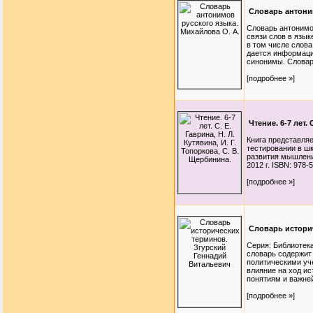
Словарь антоним
Словарь антонимо
связи слов в язы
в том числе слова
дается информация
синонимы. Словарь
[подробнее »]
Чтение. 6-7 лет. 
Книга представляе
тестировании в ш
развития мышления
2012 г. ISBN: 978-
[подробнее »]
Словарь истори
Серия: Библиотек
словарь содержит
политическими уч
влияние на ход и
понятиям и важне
[подробнее »]