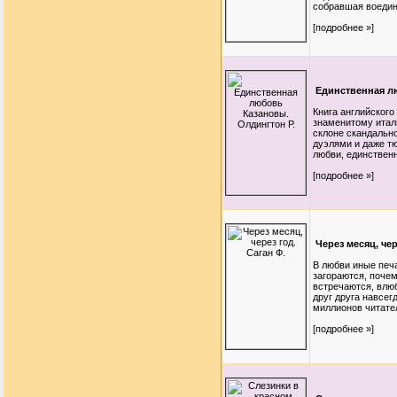
собравшая воедино
[подробнее »]
Единственная л
Книга английского
знаменитому итал
склоне скандальн
дуэлями и даже т
любви, единственн
[подробнее »]
Через месяц, чер
В любви иные печа
загораются, поче
встречаются, влюб
друг друга навсег
миллионов читателе
[подробнее »]