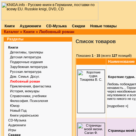
Книги
Аудиокниги
CD-Музыка
Скидки
Новые товары
Каталог
»
Книги
»
Любовный роман
Разделы
Список товаров
Книги
Детективы, триллеры
Показано
1
-
15
(всего
127
позиций)
Детская литература
Наименование
Подарочные издания
Зарубежная литература
Русская литература
Дом. Семья. Досуг.
Короткие гудки. 
Любовный роман
Любовь побеждает 
Приключения, фантастика
ненависть... Геро
История, мемуары
через неизбежные
неуловимое и все
Справочники, учебники
никто никого не суд
Философия. Психология
Юмор
[подробнее »]
Новый Год
Книги українською
CD-Музыка
Аудиокниги
Игры
Страницы моей ж
Скидки