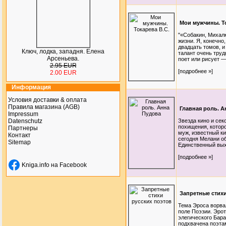
Мои мужчины. То
"«Собакин, Михалк
жизни. Я, конечно
двадцать томов, и
Ключ, лодка, западня. Елена
талант очень труд
Арсеньева.
поет или рисует —
2.95 EUR
[подробнее »]
2.00 EUR
Информация
Условия доставки & оплата
Правила магазина (AGB)
Главная роль. А
Impressum
Datenschutz
Звезда кино и се
похищения, котор
Партнеры
муж, известный ки
Контакт
сегодня Мелани об
Sitemap
Единственный выхо
[подробнее »]
Kniga.info на Facebook
Запретные стихи
Тема Эроса ворвал
поле Поэзии. Эро
элегического Бара
подхвачена поэта