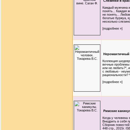
Слезинки в крас
Каждый мужчина и
понять... Каждая 
не понять... Любо
богатые буржуа, к
несколько слезино
[подробнее »]
Неромантичный ч
Коллекция шедевр
вечные проблемы 
или не любить?", и
с любовью - неум
рациональности? Ч
[подробнее »]
Римские каникул
Когда у человека
Внедрить в себя п
Сборник повестей 
448 стр., 2015г. I