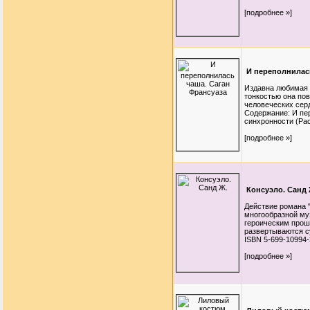
[подробнее »]
И переполнилас
Издавна любимая 
тонкостью она пов
человеческих сер
Содержание: И пе
синхронности (Расс
[подробнее »]
Консуэло. Санд 
Действие романа "
многообразной му
героическим прош
развертываются су
ISBN 5-699-10994-
[подробнее »]