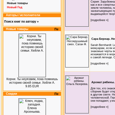
Серия: Зарубежна
Новые товары
как и все смертны
Новый Год
земле человека, н
захватывающее пу
выдающейся творче
Авторы / исполнители
[подробнее »]
Поиск книг по автору »
Новые товары
Сара Бернар. Не
Sarah Bernhardt: 
мемуарам, если их
знакомые черты в
искажаются в мор
к самой легенде. О
[подробнее »]
Корни. Ты неуязвим, пока помнишь
Аромат рябины.
историю своей семьи. Хейли А.
9.85 EUR
Для тех, кто знак
сборник будет от
Скидки
в другом свете. Н
человеческой. Гер
они попадают, узн
[подробнее »]