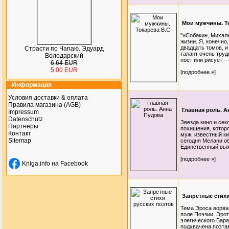
Мои мужчины. То
"«Собакин, Михалк
жизни. Я, конечно
двадцать томов, и
Страсти по Чапаю. Эдуард
талант очень труд
Володарский
поет или рисует —
6.64 EUR
5.00 EUR
[подробнее »]
Информация
Условия доставки & оплата
Правила магазина (AGB)
Главная роль. А
Impressum
Datenschutz
Звезда кино и се
Партнеры
похищения, котор
Контакт
муж, известный ки
Sitemap
сегодня Мелани об
Единственный выхо
[подробнее »]
Kniga.info на Facebook
Запретные стихи
Тема Эроса ворвал
поле Поэзии. Эро
элегического Бара
подхвачена поэта