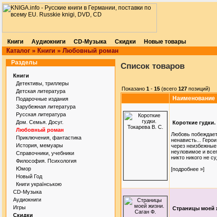
Книги
Аудиокниги
CD-Музыка
Скидки
Новые товары
Каталог
»
Книги
»
Любовный роман
Разделы
Список товаров
Книги
Детективы, триллеры
Показано
1
-
15
(всего
127
позиций)
Детская литература
Наименование
Подарочные издания
Зарубежная литература
Русская литература
Дом. Семья. Досуг.
Короткие гудки. 
Любовный роман
Любовь побеждает 
Приключения, фантастика
ненависть... Геро
История, мемуары
через неизбежные
неуловимое и все
Справочники, учебники
никто никого не суд
Философия. Психология
Юмор
[подробнее »]
Новый Год
Книги українською
CD-Музыка
Аудиокниги
Игры
Страницы моей ж
Скидки