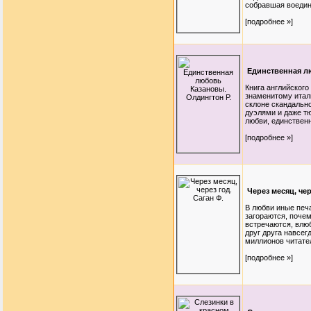
собравшая воедино
[подробнее »]
Единственная л
Книга английского
знаменитому итал
склоне скандальн
дуэлями и даже т
любви, единственн
[подробнее »]
Через месяц, чер
В любви иные печа
загораются, поче
встречаются, влюб
друг друга навсег
миллионов читателе
[подробнее »]