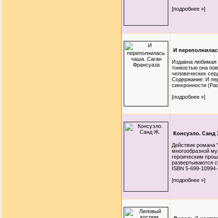
[подробнее »]
И переполнилас
Издавна любимая 
тонкостью она пов
человеческих сер
Содержание: И пе
синхронности (Расс
[подробнее »]
Консуэло. Санд 
Действие романа "
многообразной му
героическим прош
развертываются су
ISBN 5-699-10994-
[подробнее »]