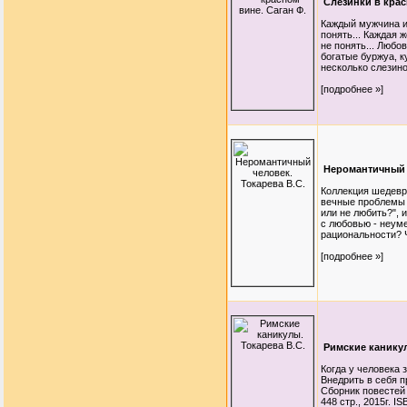
Слезинки в крас
Каждый мужчина и
понять... Каждая 
не понять... Любо
богатые буржуа, к
несколько слезино
[подробнее »]
Неромантичный ч
Коллекция шедевр
вечные проблемы 
или не любить?", и
с любовью - неум
рациональности? Ч
[подробнее »]
Римские каникул
Когда у человека
Внедрить в себя п
Сборник повестей 
448 стр., 2015г. I