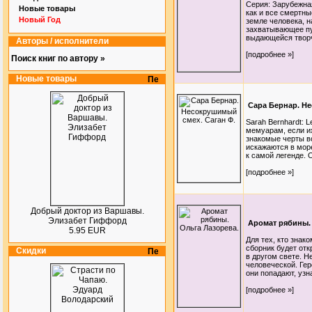
Серия: Зарубежна
Новые товары
как и все смертны
Новый Год
земле человека, н
захватывающее пу
выдающейся творче
Авторы / исполнители
[подробнее »]
Поиск книг по автору »
Новые товары
Сара Бернар. Не
Sarah Bernhardt: 
мемуарам, если их
знакомые черты в
искажаются в мор
к самой легенде. О
[подробнее »]
Добрый доктор из Варшавы.
Элизабет Гиффорд
Аромат рябины.
5.95 EUR
Для тех, кто знак
сборник будет от
Скидки
в другом свете. Н
человеческой. Гер
они попадают, узн
[подробнее »]