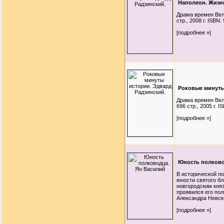
Наполеон. Жизнь
Драма времен Вел
стр., 2008 г. ISBN
[подробнее »]
Роковые минуты
Драма времен Вел
696 стр., 2005 г. 
[подробнее »]
Юность полково
В исторической по
юности святого бл
новгородским княз
проявился его по
Александра Невско
[подробнее »]