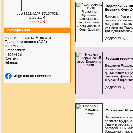
Подстрочник. Ж
Дормана. Олег 
365 задач для эрудитов.
Лилианна Лунгина
2.25 EUR
русские читатели
2.00 EUR
Линдгрен, романы 
она жила во Франц
Информация
тринадцатилетней 
Условия доставки & оплата
[подробнее »]
Правила магазина (AGB)
Impressum
Datenschutz
Партнеры
Контакт
Русский героич
Sitemap
Владимир Яковлев
основоположников
дальнейшем получ
Kniga.info на Facebook
изучению фолькло
«Русский героичес
[подробнее »]
Моя жизнь. Маха
Вниманию читател
великого мудреца 
Индии и рассказ о
обездоленных, оде
была живая правда,