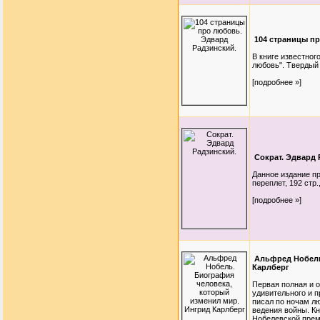
104 страницы п
В книге известног
любовь". Твердый п
[подробнее »]
Сократ. Эдвард 
Данное издание п
переплет, 192 стр.
[подробнее »]
Альфред Нобель
Карлберг
Первая полная и 
удивительного и п
писал по ночам л
ведения войны. К
Нобелевской прем