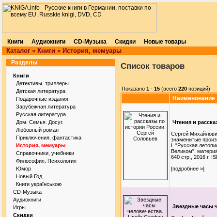
Книги
Аудиокниги
CD-Музыка
Скидки
Новые товары
Каталог
»
Книги
»
История, мемуары
Разделы
Список товаров
Книги
Детективы, триллеры
Показано
1
-
15
(всего
220
позиций)
Детская литература
Наименование
Подарочные издания
Зарубежная литература
Русская литература
Дом. Семья. Досуг.
Чтения и расска
Любовный роман
Сергей Михайлович
Приключения, фантастика
знаменитые произ
История, мемуары
I. "Русская летоп
Великом", матери
Справочники, учебники
640 стр., 2016 г. 
Философия. Психология
Юмор
[подробнее »]
Новый Год
Книги українською
CD-Музыка
Аудиокниги
Звездные часы 
Игры
Скидки