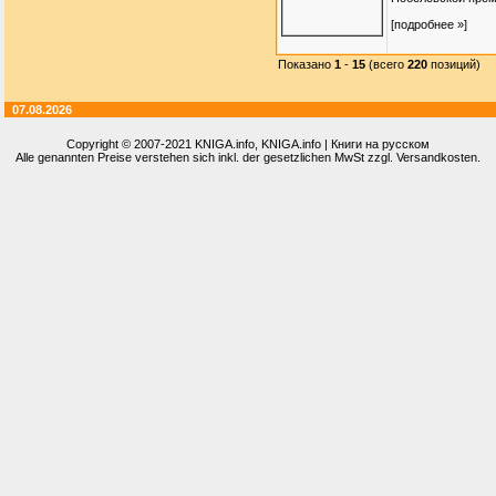
[подробнее »]
Показано
1
-
15
(всего
220
позиций)
07.08.2026
Copyright © 2007-2021
KNIGA.info
, KNIGA.info | Книги на русском
Alle genannten Preise verstehen sich inkl. der gesetzlichen MwSt zzgl. Versandkosten.