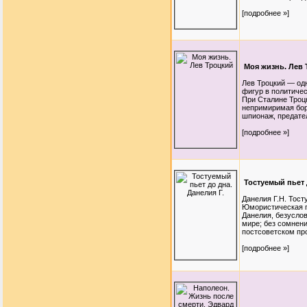
[подробнее »]
Моя жизнь. Лев
Лев Троцкий — од
фигур в политиче
При Сталине Троц
непримиримая бор
шпионаж, предател
[подробнее »]
Тостуемый пьет 
Данелия Г.Н. Тост
Юмористическая п
Данелия, безуслов
мире; без сомнени
постсоветском про
[подробнее »]