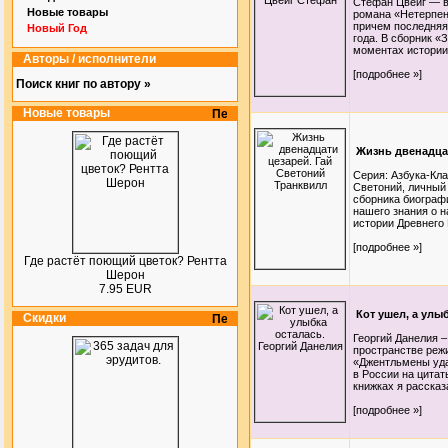
Стефан Цвейг — в
Новые товары
романа «Нетерпен
причем последняя
Новый Год
года. В сборник 
моментах истории,
Авторы / исполнители
[подробнее »]
Поиск книг по автору »
Новые товары
Жизнь двенадца
Серия: Азбука-Кл
Светоний, личный 
сборника биогра
нашего знания о н
истории Древнего 
[подробнее »]
Где растёт поющий цветок? Рентта
Шерон
7.95 EUR
Кот ушел, а улы
Скидки
Георгий Данелия –
пространстве реж
«Джентльмены уда
в России на цитат
книжках я рассказа
[подробнее »]