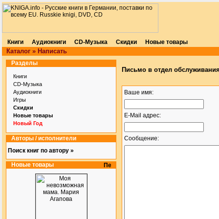
Книги
Аудиокниги
CD-Музыка
Скидки
Новые товары
Каталог
»
Написать
Разделы
Письмо в отдел обслуживания
Книги
CD-Музыка
Аудиокниги
Ваше имя:
Игры
Скидки
E-Mail адрес:
Новые товары
Новый Год
Авторы / исполнители
Сообщение:
Поиск книг по автору »
Новые товары