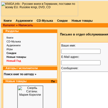
Книги
Аудиокниги
CD-Музыка
Скидки
Новые товары
Каталог
»
Написать
Разделы
Письмо в отдел обслуживания
Книги
CD-Музыка
Аудиокниги
Ваше имя:
Игры
Скидки
E-Mail адрес:
Новые товары
Новый Год
Авторы / исполнители
Сообщение:
Поиск книг по автору »
Новые товары